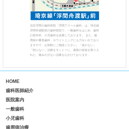
北区浮間の歯科医院「浮間アスール歯科」は、埼京線
浮間舟渡駅前の歯科医院で、一般歯科をはじめ、歯科
口腔外科、小児歯科を診療しております。 また、歯
周病や審美歯科・ホワイトニングにも力をいれており
ますので、お気軽にご相談ください。「抜かない」
「削らない」治療をモットーに、最新の技術を取り入
れた、痛みの少ない治療を心がけております。
HOME
歯科医師紹介
医院案内
一般歯科
小児歯科
歯周病治療