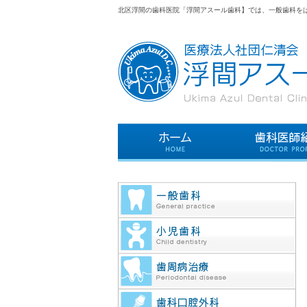
北区浮間の歯科医院「浮間アスール歯科】では、一般歯科を