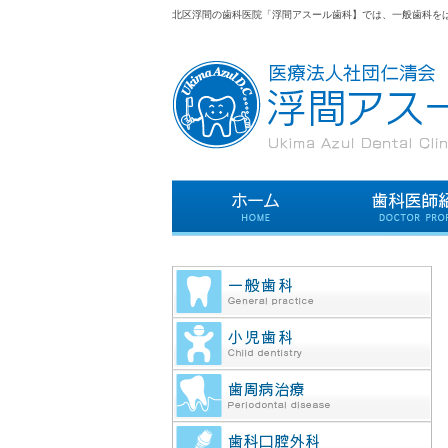
北区浮間の歯科医院「浮間アスール歯科】では、一般歯科を