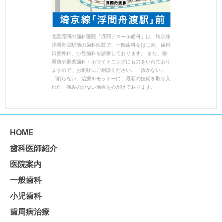
北区浮間の歯科医院「浮間アスール歯科」は、埼京線
浮間舟渡駅前の歯科医院で、一般歯科をはじめ、歯科
口腔外科、小児歯科を診療しております。 また、歯
周病や審美歯科・ホワイトニングにも力をいれており
ますので、お気軽にご相談ください。「抜かない」
「削らない」治療をモットーに、最新の技術を取り入
れた、痛みの少ない治療を心がけております。
HOME
歯科医師紹介
医院案内
一般歯科
小児歯科
歯周病治療