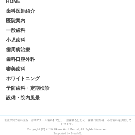
HOME
歯科医師紹介
医院案内
一般歯科
小児歯科
歯周病治療
歯科口腔外科
審美歯科
ホワイトニング
予防歯科・定期検診
設備・院内風景
北区浮間の歯科医院「浮間アスール歯科】では、一般歯科をはじめ、歯科口腔外科、小児歯科を診療して
おります。
Copyright (C) 2026 Ukima Azul Dental, All Rights Reserved.
Supported by BreathQ.