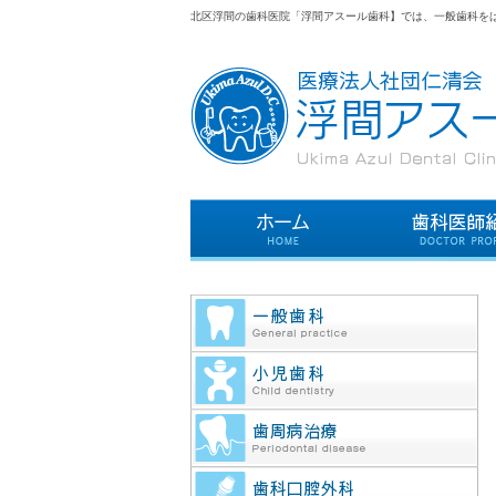
北区浮間の歯科医院「浮間アスール歯科】では、一般歯科を