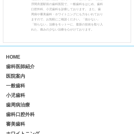
浮間舟渡駅前の歯科医院で、一般歯科をはじめ、歯科
口腔外科、小児歯科を診療しております。 また、歯
周病や審美歯科・ホワイトニングにも力をいれており
ますので、お気軽にご相談ください。「抜かない」
「削らない」治療をモットーに、最新の技術を取り入
れた、痛みの少ない治療を心がけております。
HOME
歯科医師紹介
医院案内
一般歯科
小児歯科
歯周病治療
歯科口腔外科
審美歯科
ホワイトニング